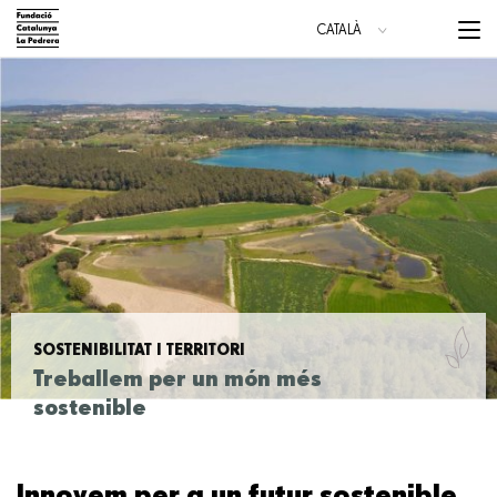
Vés
Menu
CATALÀ
al
trigge
ESPAÑOL
contingut
ENGLISH
Main
navigation
SOSTENIBILITAT I TERRITORI
Treballem per un món més
sostenible
Innovem per a un futur sostenible