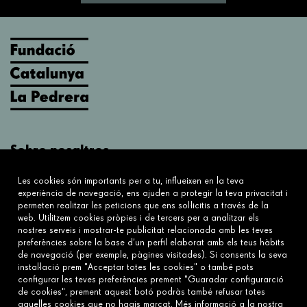
Sobre nosaltres
Què fem?
Les cookies són importants per a tu, influeixen en la teva
Sobre nosaltres
experiència de navegació, ens ajuden a protegir la teva privacitat i
permeten realitzar les peticions que ens sol·licitis a través de la
web. Utilitzem cookies pròpies i de tercers per a analitzar els
Connecta
nostres serveis i mostrar-te publicitat relacionada amb les teves
preferències sobre la base d’un perfil elaborat amb els teus hàbits
Contacta'ns
de navegació (per exemple, pàgines visitades). Si consents la seva
Preguntes freqüents
instal·lació prem "Acceptar totes les cookies" o també pots
configurar les teves preferències prement "Guaradar configurarció
de cookies", prement aquest botó podràs també refusar totes
aquelles cookies que no hagis marcat. Més informació a la nostra