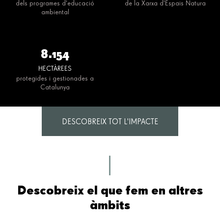
dels programes d'educació
de la Xarxa d'Espais Natura
ambiental
8.154
HECTÀREES
protegides i gestionades a
Catalunya
DESCOBREIX TOT L'IMPACTE
Descobreix el que fem en altres
àmbits