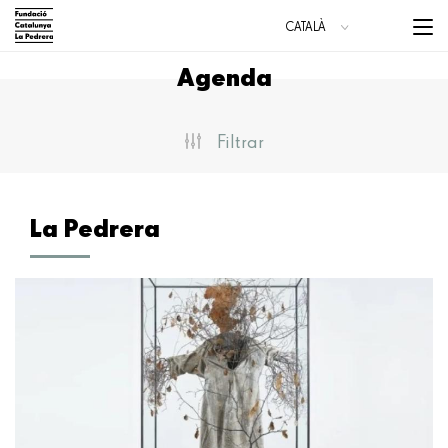
Vés
Menu
CATALÀ
al
trigge
ESPAÑOL
contingut
Agenda
ENGLISH
Main
navigation
Filtrar
La Pedrera