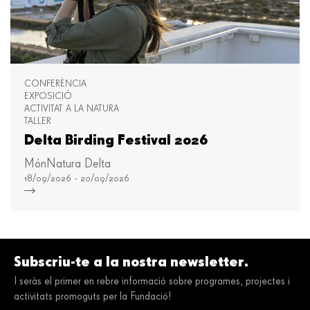
CONFERÈNCIA
EXPOSICIÓ
ACTIVITAT A LA NATURA
TALLER
Delta Birding Festival 2026
MónNatura Delta
18/09/2026 - 20/09/2026
Més i
Subscriu-te a la nostra newsletter.
I seràs el primer en rebre informació sobre programes, projectes i
activitats promoguts per la Fundació!