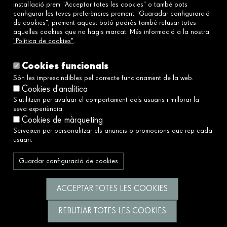
Preguntes freqüents
instal·lació prem "Acceptar totes les cookies" o també pots
configurar les teves preferències prement "Guaradar configurarció
de cookies", prement aquest botó podràs també refusar totes
aquelles cookies que no hagis marcat. Més informació a la nostra
Enllaços
"Política de cookies"
.
Avís legal
Política de cookies
Cookies funcionals
Política de privacitat
Són les imprescindibles pel correcte funcionament de la web.
Cookies d'analítica
Política de xarxes socials
S'utilitzen per avaluar el comportament dels usuaris i millorar la
Canal Ètic i de Denúncies→
seva experiència.
Accessibilitat
Cookies de màrqueting
Serveixen per personalitzar els anuncis o promocions que rep cada
usuari.
Servim a la societat construint un futur millor i
més just.
Guardar configuració de cookies
Segueix-nos
ACCEPTAR TOTES LES COOKIES
REBUTJAR TOTES LES COOKIES
© Fundació Catalunya La Pedrera 2026