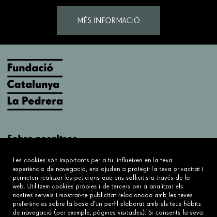
MÉS INFORMACIÓ
Sobre nosaltres
Què fem?
Les cookies són importants per a tu, influeixen en la teva
Sobre nosaltres
experiència de navegació, ens ajuden a protegir la teva privacitat i
permeten realitzar les peticions que ens sol·licitis a través de la
web. Utilitzem cookies pròpies i de tercers per a analitzar els
Connecta
nostres serveis i mostrar-te publicitat relacionada amb les teves
preferències sobre la base d’un perfil elaborat amb els teus hàbits
Contacta'ns
de navegació (per exemple, pàgines visitades). Si consents la seva