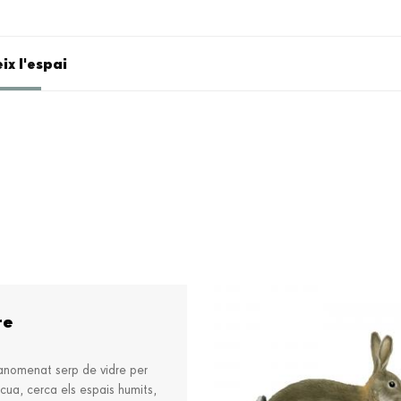
ix l'espai
re
 anomenat serp de vidre per
a cua, cerca els espais humits,