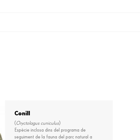
Conill
(
Oryctolagus cuniculus
)
Espècie inclosa dins del programa de
seguiment de la fauna del parc natural a