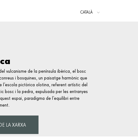
CATALÀ
ESPAÑOL
ENGLISH
sca
el vulcanisme de la península ibèrica, el bosc
conreus i bosquines, un paisatge harmònic que
e l’escola pictòrica olotina, referent artístic del
ic bosc i la pedra, expulsada per les entranyes
quest espai, paradigma de l’equilibri entre
ment.
DE LA XARXA