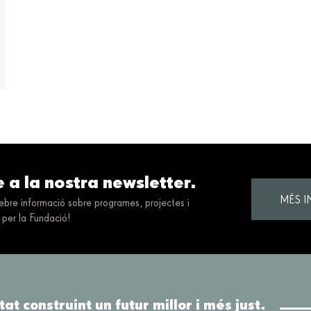
e a la nostra newsletter.
MÉS 
 rebre informació sobre programes, projectes i
 per la Fundació!
tat construint un futur millor i més just.