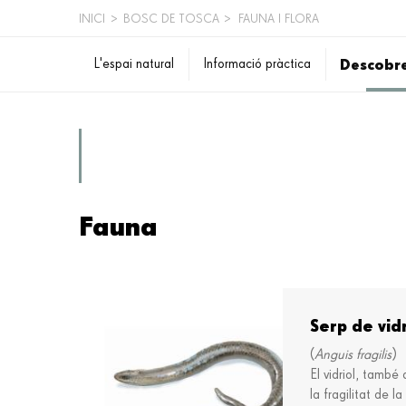
INICI
>
BOSC DE TOSCA
>
FAUNA I FLORA
FIL
Descobre
L'espai natural
Informació pràctica
D'ARIADNA
Fauna
Serp de vid
(
Anguis fragilis
)
El vidriol, també
la fragilitat de l