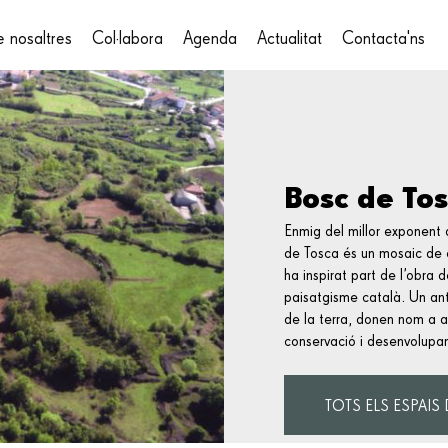
 nosaltres
Col·labora
Agenda
Actualitat
Contacta'ns
on
Bosc de To
Enmig del millor exponent d
de Tosca és un mosaic de 
ha inspirat part de l’obra d
paisatgisme català. Un ant
de la terra, donen nom a a
conservació i desenvolupa
TOTS ELS ESPAIS 