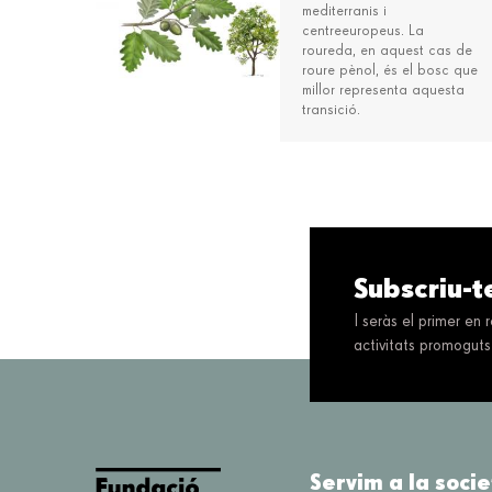
mediterranis i
centreeuropeus. La
roureda, en aquest cas de
roure pènol, és el bosc que
millor representa aquesta
transició.
Subscriu-t
I seràs el primer en
activitats promoguts
Servim a la socie