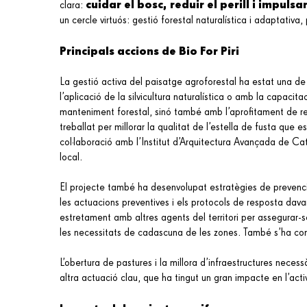
cuidar el bosc, reduir el perill i impuls
clara:
un cercle virtuós: gestió forestal naturalística i adaptativ
Principals accions de Bio For Piri
La gestió activa del paisatge agroforestal ha estat una de 
l’aplicació de la silvicultura naturalística o amb la capaci
manteniment forestal, sinó també amb l’aprofitament de recu
treballat per millorar la qualitat de l’estella de fusta que es
col·laboració amb l’Institut d’Arquitectura Avançada de Ca
local.
El projecte també ha desenvolupat estratègies de prevenci
les actuacions preventives i els protocols de resposta davan
estretament amb altres agents del territori per assegurar-s
les necessitats de cadascuna de les zones. També s’ha const
L’obertura de pastures i la millora d’infraestructures nece
altra actuació clau, que ha tingut un gran impacte en l’act