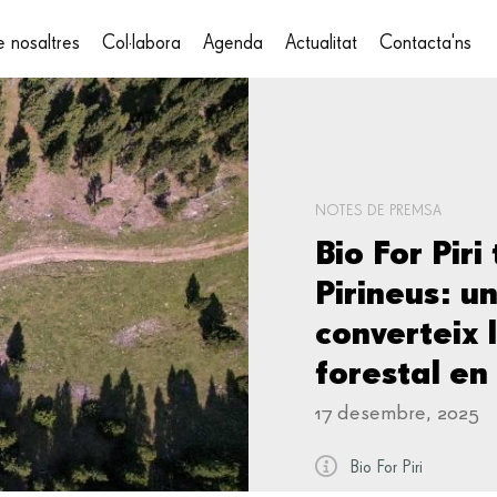
 nosaltres
Col·labora
Agenda
Actualitat
Contacta'ns
on
NOTES DE PREMSA
Bio For Piri
Pirineus: u
converteix
forestal en
17 desembre, 2025
Bio For Piri