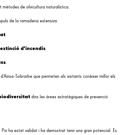
 mètodes de silvicultura naturalística.
mpuls de la ramaderia extensiva.
at
.
extinció d’incendis
.
ins
.
d’Aïnsa-Sobrarbe que permeten als visitants conèixer millor els
biodiversitat
dins les àrees estratègiques de prevenció
Piri ha estat validat i ha demostrat tenir una gran potencial. Es