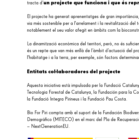
un projecte que funciona i que és repr
tracta d’
El projecte ha generat aprenentatges de gran importància,
via més sostenible per a l'arrelament i la revitalització del
notablement el seu valor afegit en àmbits com la bioconstru
La dinamització econòmica del territori, però, no és sufic
és un repte que van més enllà de l’àmbit d’actuació del pro
l'habitatge i a la terra, per exemple, són factors determin
Entitats col·laboradores del projecte
Aquesta iniciativa està impulsada per la Fundació Catalun
Tecnologia Forestal de Catalunya, la Fundación para la C
la Fundació Integra Pirineus i la Fundació Pau Costa.
Bio For Piri compta amb el suport de la Fundación Biodivers
Demográfico (MITECO) en el marc del Pla de Recuperació, 
– NextGenerationEU.