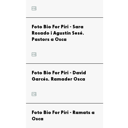
Foto Bio For Piri - Sara
Rosado i Agustín Sesé.
Pastors a Osca
Foto Bio For Piri - David
Garcés. Ramader Osca
Foto Bio For Piri - Ramats a
Osca