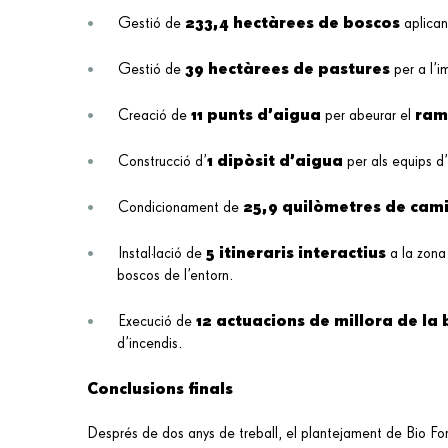
233,4 hectàrees de boscos
Gestió de
aplicant
39 hectàrees de pastures
Gestió de
per a l’i
11 punts d’aigua
ram
Creació de
per abeurar el
1 dipòsit d’aigua
Construcció d’
per als equips d’
25,9 quilòmetres de cam
Condicionament de
5 itineraris
interactius
Instal·lació de
a la zona 
boscos de l’entorn.
12 actuacions de millora de la 
Execució de
d’incendis.
Conclusions finals
Després de dos anys de treball, el plantejament de Bio For 