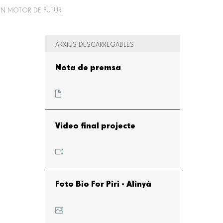
 EN MOTOR DE FUTUR
ARXIUS DESCARREGABLES
Nota de premsa
Video final projecte
Foto Bio For Piri - Alinyà