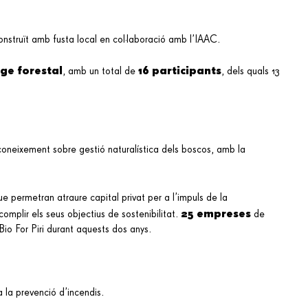
onstruït amb fusta local en col·laboració amb l’IAAC.
tge forestal
16 participants
, amb un total de
, dels quals 13
oneixement sobre gestió naturalística dels boscos, amb la
ue permetran atraure capital privat per a l’impuls de la
25 empreses
omplir els seus objectius de sostenibilitat.
de
Bio For Piri durant aquests dos anys.
 la prevenció d’incendis.