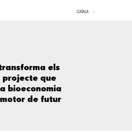
CATALÀ
ESPAÑOL
 transforma els
n projecte que
 la bioeconomia
 motor de futur