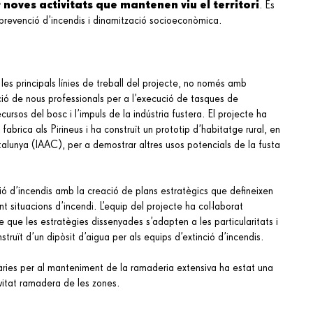
ar noves activitats que mantenen viu el territori
. És
a, prevenció d’incendis i dinamització socioeconòmica.
les principals línies de treball del projecte, no només amb
tació de nous professionals per a l’execució de tasques de
rsos del bosc i l’impuls de la indústria fustera. El projecte ha
 fabrica als Pirineus i ha construït un prototip d’habitatge rural, en
talunya (IAAC), per a demostrar altres usos potencials de la fusta
ó d’incendis amb la creació de plans estratègics que defineixen
t situacions d’incendi. L’equip del projecte ha col·laborat
e que les estratègies dissenyades s’adapten a les particularitats i
ruït d’un dipòsit d’aigua per als equips d’extinció d’incendis.
ssàries per al manteniment de la ramaderia extensiva ha estat una
ivitat ramadera de les zones.