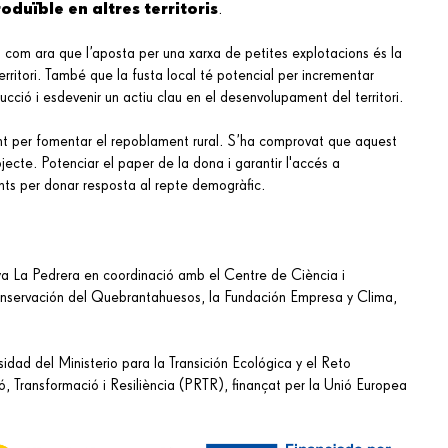
oduïble en altres territoris
.
 com ara que l’aposta per una xarxa de petites explotacions és la
 territori. També que la fusta local té potencial per incrementar
cció i esdevenir un actiu clau en el desenvolupament del territori.
ient per fomentar el repoblament rural. S’ha comprovat que aquest
jecte. Potenciar el paper de la dona i garantir l'accés a
ants per donar resposta al repte demogràfic.
ya La Pedrera en coordinació amb el Centre de Ciència i
onservación del Quebrantahuesos, la Fundación Empresa y Clima,
idad del Ministerio para la Transición Ecológica y el Reto
Transformació i Resiliència (PRTR), finançat per la Unió Europea