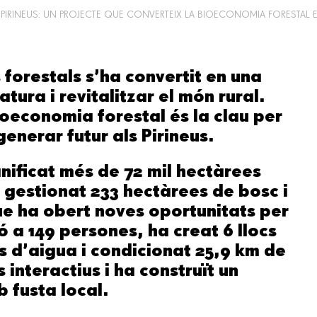
S PIRINEUS: UN PROJECTE QUE CONVERTEIX LA BIOECONOMIA FORESTAL
forestals s’ha convertit en una
tura i revitalitzar el món rural.
ioeconomia forestal és la clau per
generar futur als Pirineus.
anificat més de 72 mil hectàrees
 gestionat 233 hectàrees de bosc i
ue ha obert noves oportunitats per
ó a 149 persones, ha creat 6 llocs
nts d’aigua i condicionat 25,9 km de
 interactius i ha construït un
 fusta local.