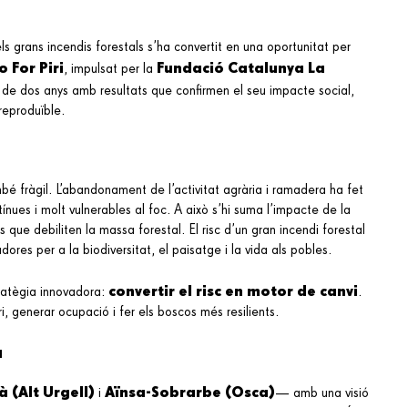
s grans incendis forestals s’ha convertit en una oportunitat per
o For Piri
Fundació Catalunya La
, impulsat per la
s de dos anys amb resultats que confirmen el seu impacte social,
reproduïble.
ambé fràgil. L’abandonament de l’activitat agrària i ramadera ha fet
ínues i molt vulnerables al foc. A això s’hi suma l’impacte de la
 que debiliten la massa forestal. El risc d’un gran incendi forestal
ores per a la biodiversitat, el paisatge i la vida als pobles.
convertir el risc en motor de canvi
tratègia innovadora:
.
i, generar ocupació i fer els boscos més resilients.
u
à (Alt Urgell)
Aïnsa-Sobrarbe (Osca)
i
— amb una visió