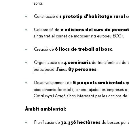
zona.
1 prototip d’habitatge rural
Construcció d’
c
2 edicions del curs de peona
Celebració de
s’han tret el carnet de motoserrista europeu ECC1.
6 llocs de treball al bosc
Creació de
.
4 seminaris
Organització de
de transferència de c
87 persones
participació d’unes
.
8 paquets ambientals
Desenvolupament de
q
bioeconomia forestal i, alhora, ajudar les empreses a c
Catalunya i Aragó s'han interessat per les accions de 
Àmbit ambiental:
72.356 hectàrees
Planificació de
de boscos per a