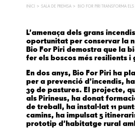
INICI
>
SALA DE PREMSA
>
BIO FOR PIRI TRANSFORMA EL
FIL
D'ARIADNA
L’amenaça dels grans incendis 
oportunitat per conservar la na
Bio For Piri demostra que la b
fer els boscos més resilients i 
En dos anys, Bio For Piri ha pl
per a prevenció d’incendis, ha
39 de pastures. El projecte, q
als Pirineus, ha donat formaci
de treball, ha instal·lat 11 pu
camins, ha impulsat 5 itineraris
prototip d’habitatge rural amb