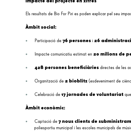
Impacte del projecte en xifres
Els resultats de Bio For Piri es poden explicar pel seu impac
Àmbit social:
76 persones
26 administraci
Participació de
i
20 milions de p
Impacte comunicatiu estimat en
428 persones beneficiàries
directes de les ac
2 bioblitz
Organització de
(esdeveniment de ciènc
17 jornades de voluntariat
Celebració de
que 
Àmbit econòmic:
7 nous clients de submin
istra
Captació de
poliesportiu municipal i les escoles municipals de mús