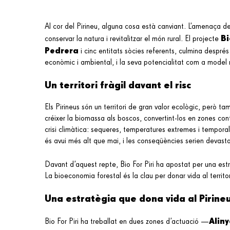
Al cor del Pirineu, alguna cosa està canviant. L’amenaça del
Bi
conservar la natura i revitalitzar el món rural. El projecte
Pedrera
i cinc entitats sòcies referents, culmina despré
econòmic i ambiental, i la seva potencialitat com a model 
Un territori fràgil davant el risc
Els Pirineus són un territori de gran valor ecològic, però t
créixer la biomassa als boscos, convertint-los en zones cont
crisi climàtica: sequeres, temperatures extremes i temporals
és avui més alt que mai, i les conseqüències serien devastad
Davant d’aquest repte, Bio For Piri ha apostat per una es
La bioeconomia forestal és la clau per donar vida al territor
Una estratègia que dona vida al Pirine
Aliny
Bio For Piri ha treballat en dues zones d’actuació —