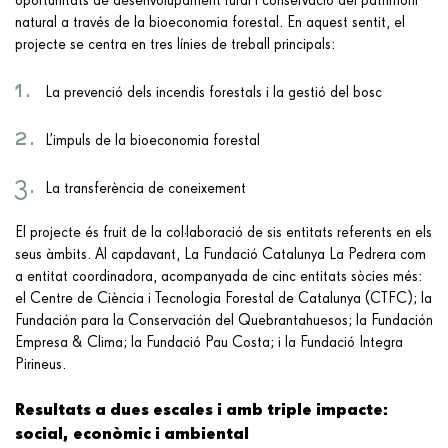
oportunitats de desenvolupament rural i conservació del patrimoni
natural a través de la bioeconomia forestal. En aquest sentit, el
projecte se centra en tres línies de treball principals:
La prevenció dels incendis forestals i la gestió del bosc
L’impuls de la bioeconomia forestal
La transferència de coneixement
El projecte és fruit de la col·laboració de sis entitats referents en els
seus àmbits. Al capdavant, La Fundació Catalunya La Pedrera com
a entitat coordinadora, acompanyada de cinc entitats sòcies més:
el Centre de Ciència i Tecnologia Forestal de Catalunya (CTFC); la
Fundación para la Conservación del Quebrantahuesos; la Fundación
Empresa & Clima; la Fundació Pau Costa; i la Fundació Integra
Pirineus.
Resultats a dues escales i amb triple impacte:
social, econòmic i ambiental