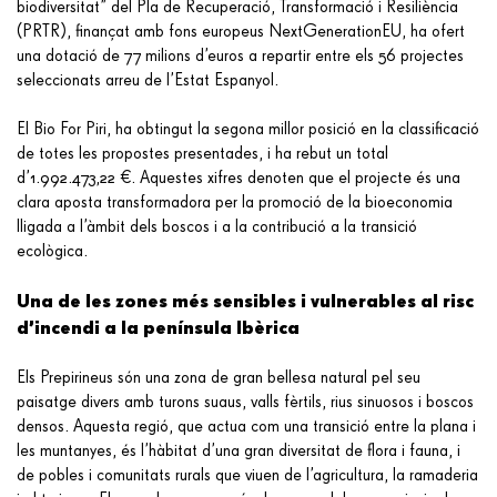
biodiversitat” del Pla de Recuperació, Transformació i Resiliència
(PRTR), finançat amb fons europeus NextGenerationEU, ha ofert
una dotació de 77 milions d’euros a repartir entre els 56 projectes
seleccionats arreu de l’Estat Espanyol.
El Bio For Piri, ha obtingut la segona millor posició en la classificació
de totes les propostes presentades, i ha rebut un total
d’1.992.473,22 €. Aquestes xifres denoten que el projecte és una
clara aposta transformadora per la promoció de la bioeconomia
lligada a l’àmbit dels boscos i a la contribució a la transició
ecològica.
Una de les zones més sensibles i vulnerables al risc
d’incendi a la península Ibèrica
Els Prepirineus són una zona de gran bellesa natural pel seu
paisatge divers amb turons suaus, valls fèrtils, rius sinuosos i boscos
densos. Aquesta regió, que actua com una transició entre la plana i
les muntanyes, és l’hàbitat d’una gran diversitat de flora i fauna, i
de pobles i comunitats rurals que viuen de l’agricultura, la ramaderia