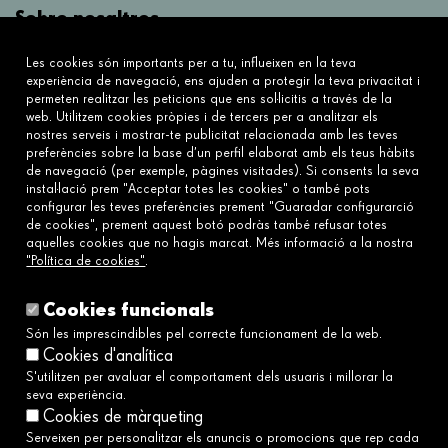
Sobre nosaltres
Què fem?
Les cookies són importants per a tu, influeixen en la teva
Sobre nosaltres
experiència de navegació, ens ajuden a protegir la teva privacitat i
permeten realitzar les peticions que ens sol·licitis a través de la
web. Utilitzem cookies pròpies i de tercers per a analitzar els
Connecta
nostres serveis i mostrar-te publicitat relacionada amb les teves
preferències sobre la base d’un perfil elaborat amb els teus hàbits
Contacta'ns
de navegació (per exemple, pàgines visitades). Si consents la seva
Preguntes freqüents
instal·lació prem "Acceptar totes les cookies" o també pots
configurar les teves preferències prement "Guaradar configurarció
de cookies", prement aquest botó podràs també refusar totes
aquelles cookies que no hagis marcat. Més informació a la nostra
Enllaços
"Política de cookies"
.
Avís legal
Política de cookies
Cookies funcionals
Política de privacitat
Són les imprescindibles pel correcte funcionament de la web.
Cookies d'analítica
Política de xarxes socials
S'utilitzen per avaluar el comportament dels usuaris i millorar la
Canal Ètic i de Denúncies→
seva experiència.
Accessibilitat
Cookies de màrqueting
Serveixen per personalitzar els anuncis o promocions que rep cada