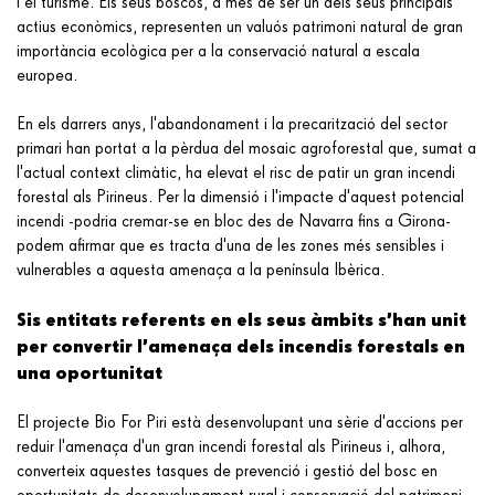
i el turisme. Els seus boscos, a més de ser un dels seus principals
actius econòmics, representen un valuós patrimoni natural de gran
importància ecològica per a la conservació natural a escala
europea.
En els darrers anys, l'abandonament i la precarització del sector
primari han portat a la pèrdua del mosaic agroforestal que, sumat a
l'actual context climàtic, ha elevat el risc de patir un gran incendi
forestal als Pirineus. Per la dimensió i l'impacte d'aquest potencial
incendi -podria cremar-se en bloc des de Navarra fins a Girona-
podem afirmar que es tracta d'una de les zones més sensibles i
vulnerables a aquesta amenaça a la península Ibèrica.
Sis entitats referents en els seus àmbits s’han unit
per convertir l’amenaça dels incendis forestals en
una oportunitat
El projecte Bio For Piri està desenvolupant una sèrie d'accions per
reduir l'amenaça d'un gran incendi forestal als Pirineus i, alhora,
converteix aquestes tasques de prevenció i gestió del bosc en