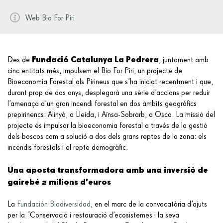
Web Bio For Piri
Fundació Catalunya La Pedrera
Des de
, juntament amb
cinc entitats més, impulsem el Bio For Piri, un projecte de
Bioeconomia Forestal als Pirineus que s’ha iniciat recentment i que,
durant prop de dos anys, desplegarà una sèrie d’accions per reduir
l’amenaça d’un gran incendi forestal en dos àmbits geogràfics
prepirinencs: Alinyà, a Lleida, i Aïnsa-Sobrarb, a Osca. La missió del
projecte és impulsar la bioeconomia forestal a través de la gestió
dels boscos com a solució a dos dels grans reptes de la zona: els
incendis forestals i el repte demogràfic.
Una aposta transformadora amb una inversió de
gairebé 2 milions d’euros
La
Fundación Biodiversidad
, en el marc de la convocatòria d’ajuts
per la “Conservació i restauració d’ecosistemes i la seva