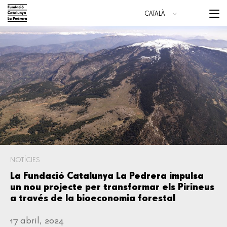
Vés
Menu
CATALÀ
al
trigge
ESPAÑOL
contingut
ENGLISH
Main
navigation
NOTÍCIES
La Fundació Catalunya La Pedrera impulsa
un nou projecte per transformar els Pirineus
a través de la bioeconomia forestal
17 abril, 2024