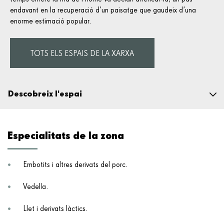
endavant en la recuperació d’un paisatge que gaudeix d’una
enorme estimació popular.
TOTS ELS ESPAIS DE LA XARXA
Descobreix l'espai
L'espai natural
Fauna i flora
Especialitats de la zona
Geologia
Informació pràctica
Alimentació i territori
Embotits i altres derivats del porc.
La tasca de la Fundació
Vedella.
Llet i derivats làctics.