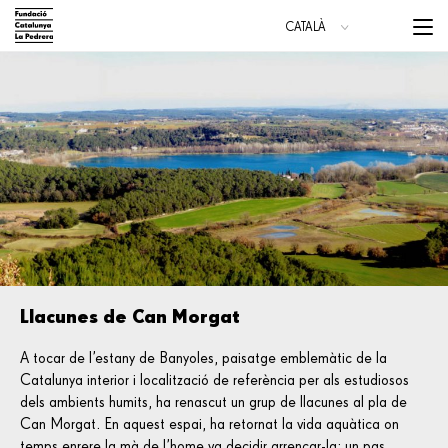
Vés
Menu
CATALÀ
al
trigge
ESPAÑOL
contingut
ENGLISH
Main
navigation
Llacunes de Can Morgat
A tocar de l’estany de Banyoles, paisatge emblemàtic de la
Catalunya interior i localització de referència per als estudiosos
dels ambients humits, ha renascut un grup de llacunes al pla de
Can Morgat. En aquest espai, ha retornat la vida aquàtica on
temps enrere la mà de l’home va decidir arrencar-la; un pas