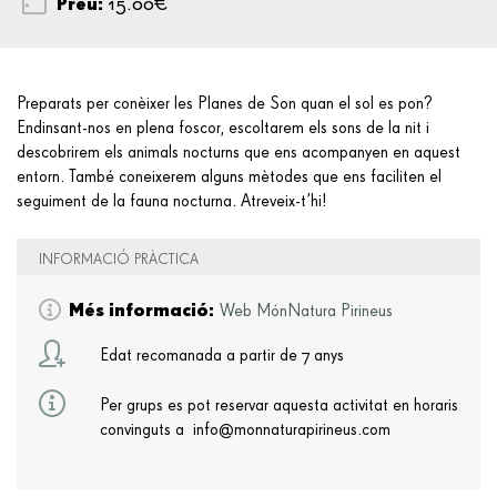
Preu:
15.00€
Preparats per conèixer les Planes de Son quan el sol es pon?
Endinsant-nos en plena foscor, escoltarem els sons de la nit i
descobrirem els animals nocturns que ens acompanyen en aquest
entorn. També coneixerem alguns mètodes que ens faciliten el
seguiment de la fauna nocturna. Atreveix-t’hi!
INFORMACIÓ PRÀCTICA
Més informació:
Web MónNatura Pirineus
Edat recomanada a partir de 7 anys
Per grups es pot reservar aquesta activitat en horaris
convinguts a info@monnaturapirineus.com