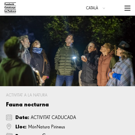
Vés
Menu
CATALÀ
al
trigge
ESPAÑOL
contingut
Main
navigation
ACTIVITAT A LA NATURA
Fauna nocturna
Data:
ACTIVITAT CADUCADA
Lloc:
MónNatura Pirineus