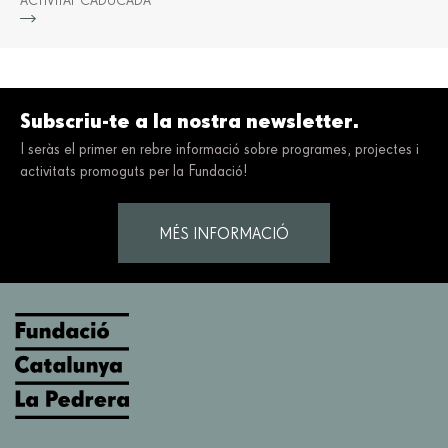
ACTIVITAT CADUCADA
Més
Subscriu-te a la nostra newsletter.
I seràs el primer en rebre informació sobre programes, projectes i
activitats promoguts per la Fundació!
MÉS INFORMACIÓ