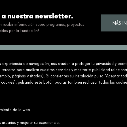
 a nuestra newsletter.
MÁS I
en recibir información sobre programas, proyectos
idas por la Fundación!
tu experiencia de navegación, nos ayudan a proteger tu privacidad y permit
ciedad construyendo un futuro mejor y más jus
 terceros para analizar nuestros servicios y mostrarte publicidad relacion
mplo, páginas visitadas). Si consientes su instalación pulsa "Aceptar tod
Conecta
Enlaces
e cookies", pulsando este botón podrás también rechazar todas las cook
Contáctanos
Aviso legal
Preguntas frecuentes
Política de cookies
Política de privacidad
amiento de la web.
Política de redes sociales
Canal Ético y de Denuncias→
 usuarios y mejorar su experiencia.
Accesibilidad