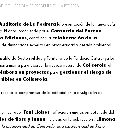
DE COLLSEROLA SE PRESENTA EN LA PEDRERA
Auditorio de La Pedrera
la presentación de la nueva guía
Consorcio del Parque
a
. El acto, organizado por el
a Ediciones
colaboración de la
, contó con la
ón de destacados expertos en biodiversidad y gestión ambiental.
nsable de Sostenibilidad y Territorio de la Fundació Catalunya La
Collserola
erramienta para acercar la riqueza natural de
al
olabora en proyectos
gestionar el riesgo de
para
nibles en Collserola
.
, resaltó el compromiso de la editorial en la divulgación del
Toni Llobet
y el ilustrador
, ofrecieron una visión detallada del
ies de flora y fauna
Llimona
incluidas en la publicación .
 la biodiversidad de Collserola, una biodiversidad de Km 0.