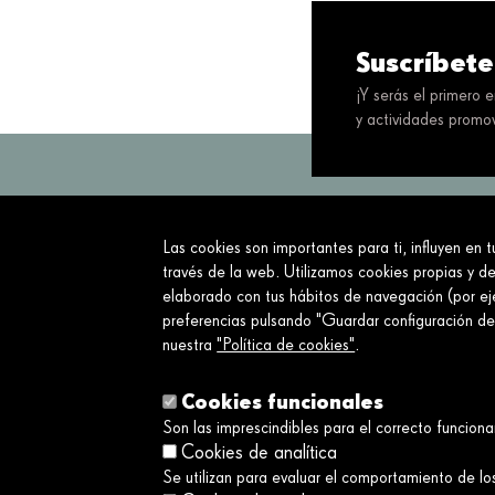
Suscríbete
¡Y serás el primero 
y actividades promov
Las cookies son importantes para ti, influyen en 
Servimos a la so
través de la web. Utilizamos cookies propias y de
elaborado con tus hábitos de navegación (por eje
Sobre nosotros
preferencias pulsando "Guardar configuración d
nuestra
"Política de cookies"
.
¿Qué hacemos?
Sobre nosotros
Cookies funcionales
Son las imprescindibles para el correcto funcion
Cookies de analítica
Se utilizan para evaluar el comportamiento de los