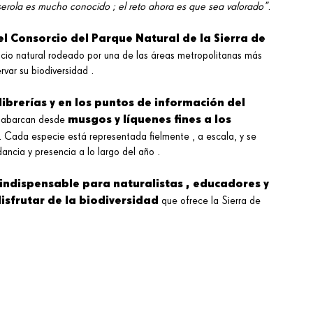
serola es mucho conocido ; el reto ahora es que sea valorado”
.
l Consorcio del Parque Natural de la Sierra de
pacio natural rodeado por una de las áreas metropolitanas más
var su biodiversidad .
librerías y en los puntos de información del
musgos y líquenes fines a los
 abarcan desde
. Cada especie está representada fielmente , a escala, y se
ancia y presencia a lo largo del año .
indispensable para naturalistas , educadores y
isfrutar de la biodiversidad
que ofrece la Sierra de