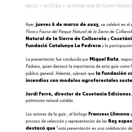
INICIO
>
NOTÍCIES
>
LA NUEVA GUÍA DE FLORA Y FAUNA 
SOBRESCRIBIR
ENLACES
jueves 6 de marzo de 2025
Ayer,
, se celebró en el
Flora y Fauna del Parque Natural de la Sierra de Collserol
DE
Natural de la Sierra de Collserola
Cosetàni
y
AYUDA
Fundació Catalunya La Pedrera
y la participaci
A
Miquel Rafa
La presentación fue conducida por
, respo
LA
Pedrera, quien destacó la importancia de esta guía como h
la Fundación c
público general. Además, subrayó que
NAVEGACIÓN
incendios con modelos agroforestales soste
Jordi Ferré, director de Cosetania Ediciones
patrimonio natural catalán .
Francesc Llimona
Los autores de la guía , el biólogo
805 espec
proceso de selección y representación de las
destacó que
"
esta presentación es una celebración de