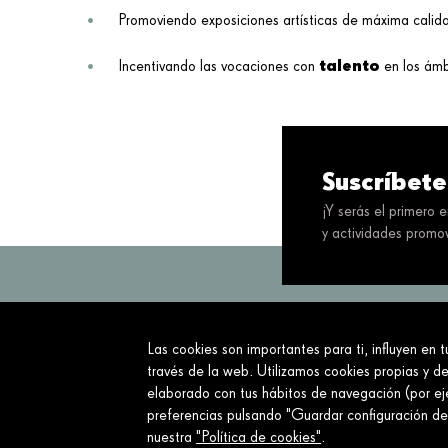
Promoviendo exposiciones artísticas de máxima calida
talento
Incentivando las vocaciones con
en los ámb
Suscríbete
¡Y serás el primero 
y actividades promov
Las cookies son importantes para ti, influyen en 
Servimos a la so
través de la web. Utilizamos cookies propias y de
elaborado con tus hábitos de navegación (por eje
Sobre nosotros
preferencias pulsando "Guardar configuración d
nuestra
"Política de cookies"
.
¿Qué hacemos?