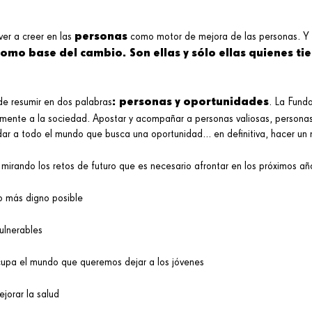
personas
lver a creer en las
como motor de mejora de las personas. Y 
omo base del cambio. Son ellas y sólo ellas quienes ti
: personas y oportunidades
e resumir en dos palabras
. La Fund
amente a la sociedad. Apostar y acompañar a personas valiosas, persona
dar a todo el mundo que busca una oportunidad... en definitiva, hacer 
 mirando los retos de futuro que es necesario afrontar en los próximos a
o más digno posible
ulnerables
upa el mundo que queremos dejar a los jóvenes
jorar la salud