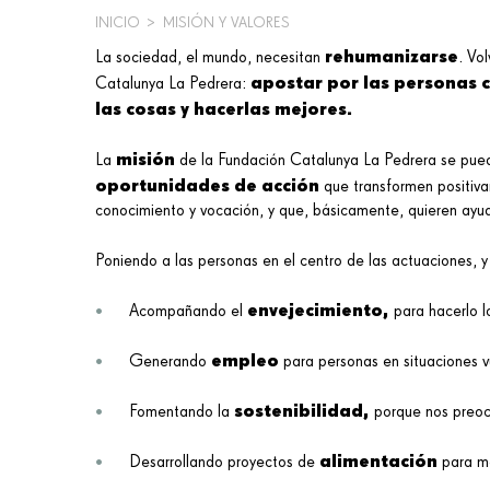
INICIO
>
MISIÓN Y VALORES
SOBRESCRIBIR
rehumanizarse
La sociedad, el mundo, necesitan
. Vo
apostar por las personas c
ENLACES
Catalunya La Pedrera:
las cosas y hacerlas mejores.
DE
misión
La
de la Fundación Catalunya La Pedrera se pued
AYUDA
oportunidades de acción
que transformen positiv
A
conocimiento y vocación, y que, básicamente, quieren ayu
LA
Poniendo a las personas en el centro de las actuaciones, y
NAVEGACIÓN
envejecimiento,
Acompañando el
para hacerlo l
empleo
Generando
para personas en situaciones v
sostenibilidad,
Fomentando la
porque nos preoc
alimentación
Desarrollando proyectos de
para me