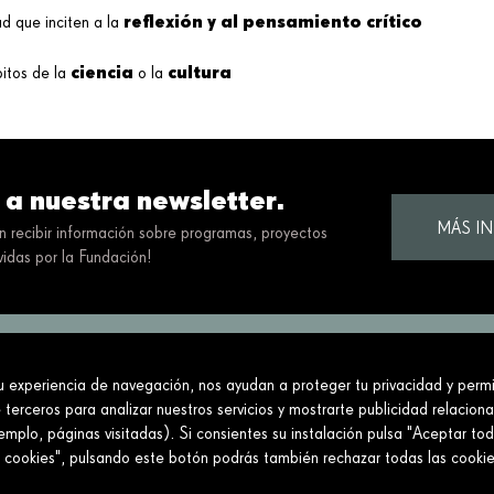
reflexión y al pensamiento crítico
d que inciten a la
ciencia
cultura
itos de la
o la
 a nuestra newsletter.
MÁS I
en recibir información sobre programas, proyectos
idas por la Fundación!
tu experiencia de navegación, nos ayudan a proteger tu privacidad y permit
ciedad construyendo un futuro mejor y más jus
 terceros para analizar nuestros servicios y mostrarte publicidad relacion
mplo, páginas visitadas). Si consientes su instalación pulsa "Aceptar tod
Conecta
Enlaces
e cookies", pulsando este botón podrás también rechazar todas las cook
Contáctanos
Aviso legal