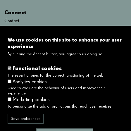
Connect
Contact
FAQ's
We use cookies on this site to enhance your user
Links
experience
By clicking the Accept button, you agree to us doing so.
Legal disclaimer
Cookies policy
Functional cookies
Privacy policy
The essential ones for the correct functioning of the web.
Privacy policy social networks
Analytics cookies
Ethical and Whistleblower Channel →
Used to evaluate the behavior of users and improve their
Accessibility
experience.
Marketing cookies
To personalize the ads or promotions that each user receives.
We serve society by building a better and
fairer future.
Save preferences