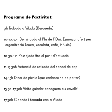
Programa de l'activitat:
9h Trobada a Vilada (Berguedà)
10-10.30h Benvinguda al Pla de l’Orri. Esmorzar ofert per
l’organització (coca, xocolata, cafè, infusió)
10.30-11h Passejada fins al punt d’actuació
11-13.30h Actuació de retirada del seneci de cap
14-15h Dinar de pícnic (que cadascú ha de portar)
15.30-17.30h Visita guiada: coneguem els cavalls!
17.30h Cloenda i tornada cap a Vilada