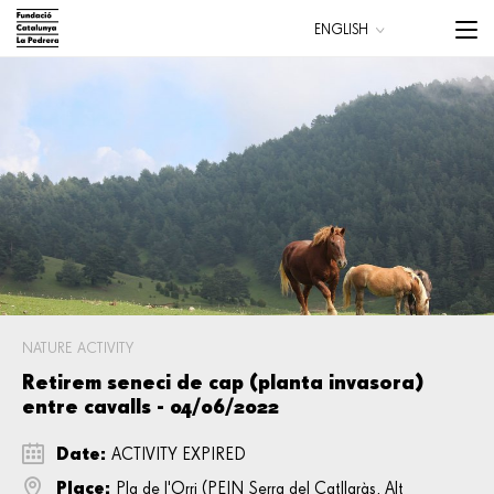
Skip
Menu
ENGLISH
to
trigge
CATALÀ
main
ESPAÑOL
content
Main
navigation
NATURE ACTIVITY
Retirem seneci de cap (planta invasora)
entre cavalls - 04/06/2022
Date:
ACTIVITY EXPIRED
Place:
Pla de l'Orri (PEIN Serra del Catllaràs, Alt