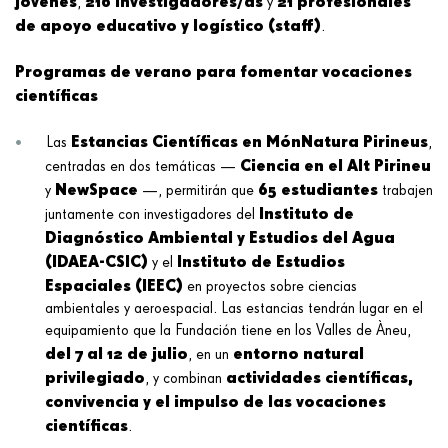
jóvenes
216 investigadores/as
21 profesionales
,
y
de apoyo educativo y logístico (staff)
.
Programas de verano para fomentar vocaciones
científicas
Estancias Científicas en MónNatura Pirineus
Las
,
Ciencia en el Alt Pirineu
centradas en dos temáticas —
NewSpace
65 estudiantes
y
—, permitirán que
trabajen
Instituto de
juntamente con investigadores del
Diagnóstico Ambiental y Estudios del Agua
(IDAEA-CSIC)
Instituto de Estudios
y el
Espaciales (IEEC)
en proyectos sobre ciencias
ambientales y aeroespacial. Las estancias tendrán lugar en el
equipamiento que la Fundación tiene en los Valles de Àneu,
del 7 al 12 de julio
entorno natural
, en un
privilegiado
actividades científicas,
, y combinan
convivencia y el impulso de las vocaciones
científicas
.