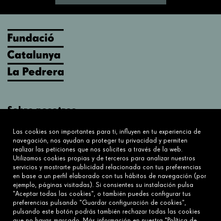
Sobre nosotros
¿Qué hacemos?
Las cookies son importantes para ti, influyen en tu experiencia de
Sobre nosotros
navegación, nos ayudan a proteger tu privacidad y permiten
realizar las peticiones que nos solicites a través de la web.
Utilizamos cookies propias y de terceros para analizar nuestros
Conecta
servicios y mostrarte publicidad relacionada con tus preferencias
en base a un perfil elaborado con tus hábitos de navegación (por
Contáctanos
ejemplo, páginas visitadas). Si consientes su instalación pulsa
Preguntas frecuentes
"Aceptar todas las cookies", o también puedes configurar tus
preferencias pulsando "Guardar configuración de cookies",
pulsando este botón podrás también rechazar todas las cookies
que no hayas marcado. Más información en nuestra
"Política de