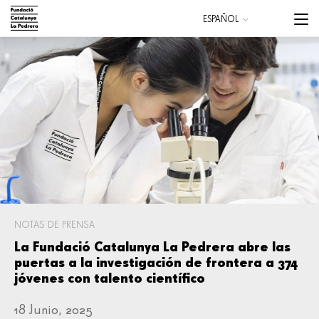
Pasar
Menu
ESPAÑOL
al
trigge
CATALÀ
contenido
principal
Main
navigation
NOTAS DE PRENSA
La Fundació Catalunya La Pedrera abre las
puertas a la investigación de frontera a 374
jóvenes con talento científico
18 Junio, 2025