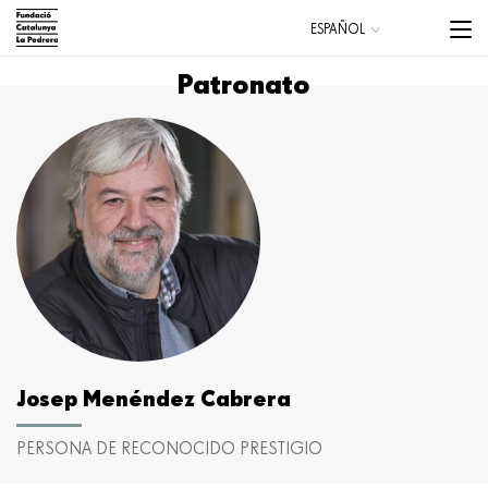
Pasar
Menu
ESPAÑOL
al
trigge
CATALÀ
contenido
Patronato
ENGLISH
principal
Main
navigation
Josep Menéndez Cabrera
PERSONA DE RECONOCIDO PRESTIGIO