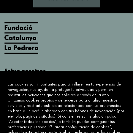
Sobre nosotros
¿Qué hacemos?
Las cookies son importantes para ti, influyen en tu experiencia de
Sobre nosotros
navegación, nos ayudan a proteger tu privacidad y permiten
realizar las peticiones que nos solicites a través de la web.
Utilizamos cookies propias y de terceros para analizar nuestros
Conecta
servicios y mostrarte publicidad relacionada con tus preferencias
en base a un perfil elaborado con tus hábitos de navegación (por
Contáctanos
ejemplo, páginas visitadas). Si consientes su instalación pulsa
Preguntas frecuentes
"Aceptar todas las cookies", o también puedes configurar tus
preferencias pulsando "Guardar configuración de cookies",
pulsando este botón podrás también rechazar todas las cookies