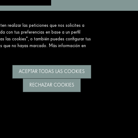
en realizar las peticiones que nos solicites a
to.
ada con tus preferencias en base a un perfil
as las cookies", o también puedes configurar tus
ies que no hayas marcado. Más información en
ACEPTAR TODAS LAS COOKIES
RECHAZAR COOKIES
uenos