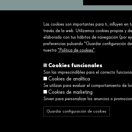
Las cookies son importantes para ti, influyen en 
Servimos a la so
través de la web. Utilizamos cookies propias y de
elaborado con tus hábitos de navegación (por eje
Sobre nosotros
preferencias pulsando "Guardar configuración d
nuestra
"Política de cookies"
.
¿Qué hacemos?
Sobre nosotros
Cookies funcionales
Son las imprescindibles para el correcto funcion
Cookies de analítica
Se utilizan para evaluar el comportamiento de los
Cookies de marketing
Sirven para personalizar los anuncios o promocio
Guardar configuración de cookies
© Fundació Catalunya La Pedrera 2026