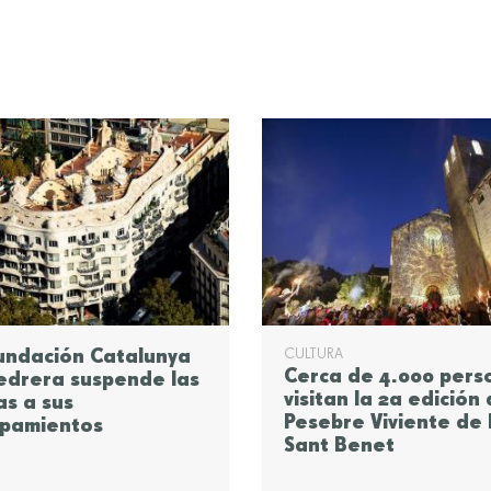
undación Catalunya
CULTURA
Cerca de 4.000 pers
edrera suspende las
visitan la 2a edición 
tas a sus
Pesebre Viviente de
ipamientos
Sant Benet