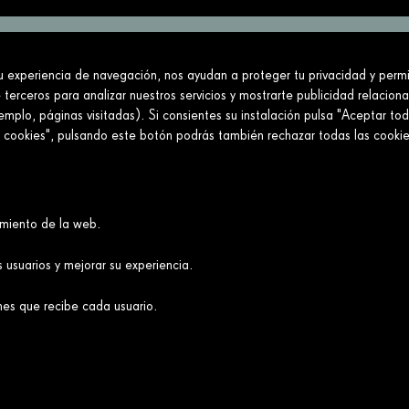
tu experiencia de navegación, nos ayudan a proteger tu privacidad y permit
ciedad construyendo un futuro mejor y más jus
 terceros para analizar nuestros servicios y mostrarte publicidad relacion
mplo, páginas visitadas). Si consientes su instalación pulsa "Aceptar tod
Conecta
Enlaces
e cookies", pulsando este botón podrás también rechazar todas las cook
Contáctanos
Aviso legal
Preguntas frecuentes
Política de cookies
Política de privacidad
amiento de la web.
Política de redes sociales
Canal Ético y de Denuncias→
 usuarios y mejorar su experiencia.
Accesibilidad
nes que recibe cada usuario.
Síg