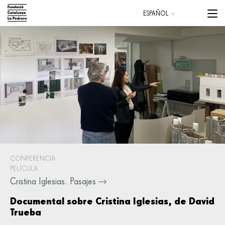
Pasar
Menu
ESPAÑOL
al
trigge
CATALÀ
contenido
principal
Main
navigation
CONFERENCIA
PELÍCULA
Cristina Iglesias. Pasajes
Documental sobre Cristina Iglesias, de David
Trueba