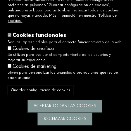
preferencias pulsando "Guardar configuración de cookies",
pulsando este botón podrás también rechazar todas las cookies
que no hayas marcado. Más información en nuestra
"Política de
Enlaces
cookies"
.
Aviso legal
Política de cookies
Cookies funcionales
Política de privacidad
Son las imprescindibles para el correcto funcionamiento de la web.
Cookies de analítica
Política de redes sociales
Se utilizan para evaluar el comportamiento de los usuarios y
Canal Ético y de Denuncias→
mejorar su experiencia.
Accesibilidad
Cookies de marketing
Sirven para personalizar los anuncios o promociones que recibe
cada usuario.
Servimos a la sociedad construyendo un
futuro mejor y más justo.
Guardar configuración de cookies
Síguenos
ACEPTAR TODAS LAS COOKIES
RECHAZAR COOKIES
© Fundació Catalunya La Pedrera 2026