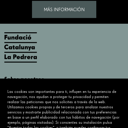
MÁS INFORMACIÓN
Sobre nosotros
¿Qué hacemos?
Las cookies son importantes para ti, influyen en tu experiencia de
Sobre nosotros
navegación, nos ayudan a proteger tu privacidad y permiten
realizar las peticiones que nos solicites a través de la web.
Utilizamos cookies propias y de terceros para analizar nuestros
Conecta
servicios y mostrarte publicidad relacionada con tus preferencias
en base a un perfil elaborado con tus hábitos de navegación (por
Contáctanos
ejemplo, páginas visitadas). Si consientes su instalación pulsa
Preguntas frecuentes
"Aceptar todas las cookies", o también puedes configurar tus