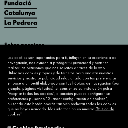
Sobre nosotros
¿Qué hacemos?
Las cookies son importantes para ti, influyen en tu experiencia de
Sobre nosotros
navegación, nos ayudan a proteger tu privacidad y permiten
realizar las peticiones que nos solicites a través de la web.
Utilizamos cookies propias y de terceros para analizar nuestros
Conecta
servicios y mostrarte publicidad relacionada con tus preferencias
en base a un perfil elaborado con tus hábitos de navegación (por
Contáctanos
ejemplo, páginas visitadas). Si consientes su instalación pulsa
Preguntas frecuentes
"Aceptar todas las cookies", o también puedes configurar tus
preferencias pulsando "Guardar configuración de cookies",
pulsando este botón podrás también rechazar todas las cookies
que no hayas marcado. Más información en nuestra
"Política de
Enlaces
cookies"
.
Aviso legal
Política de cookies