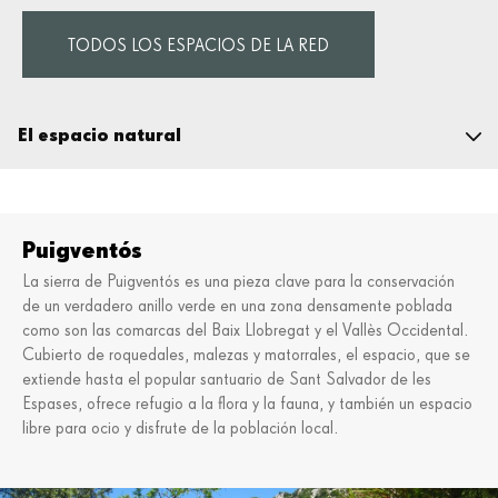
TODOS LOS ESPACIOS DE LA RED
El espacio natural
Información práctica
Puigventós
Descubre el espacio
La sierra de Puigventós es una pieza clave para la conservación
de un verdadero anillo verde en una zona densamente poblada
Fauna y flora
como son las comarcas del Baix Llobregat y el Vallès Occidental.
Geología
Cubierto de roquedales, malezas y matorrales, el espacio, que se
extiende hasta el popular santuario de Sant Salvador de les
Alimentación y territorio
Espases, ofrece refugio a la flora y la fauna, y también un espacio
La labor de la Fundación
libre para ocio y disfrute de la población local.