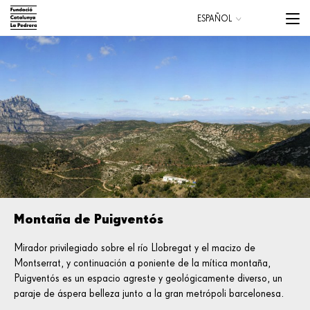
Pasar
Menu
ESPAÑOL
al
trigge
CATALÀ
contenido
ENGLISH
principal
Main
navigation
Montaña de Puigventós
Mirador privilegiado sobre el río Llobregat y el macizo de
Montserrat, y continuación a poniente de la mítica montaña,
Puigventós es un espacio agreste y geológicamente diverso, un
paraje de áspera belleza junto a la gran metrópoli barcelonesa.