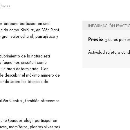
5/2022
os propone participar en una
INFORMACIÓN PRÁCTI
ocida como BioBlitz, en Món Sant
ran valor cultural, paisajístico y
Precio
: 3 euros pers
Actividad sujeta a con
cubrimiento de la naturaleza
a y fauna nos enseñan cómo
en un área determinada. Con
in de descubrir el máximo número de
iendo sobre las técnicas de
aluña Central, también ofrecemos
no (puedes elegir participar en
aves, mamíferos, plantas silvestres