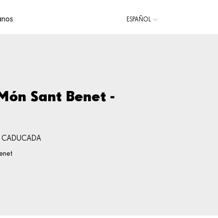
anos
ESPAÑOL
CATALÀ
ENGLISH
 Món Sant Benet -
D CADUCADA
enet