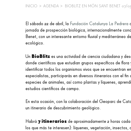
INICIO
>
AGENDA
>
BIOBLITZ EN MÓN SANT BENET 07/0
SOBRESCRIBIR
ENLACES
El sábado 22 de abril, la
Fundación Catalunya La Pedrera
jornada de prospección biológica, internacionalmente con
DE
Benet, con un interesante entorno fluvial y mediterráneo de g
AYUDA
ecológico.
A
BioBlitz
Un
es una actividad de ciencia ciudadana y des
donde científicos que estudian grupos específicos de flor
LA
identificar todos los organismos vivos que se encuentran 
NAVEGACIÓN
especialistas, participarás en diversos itinerarios con el f
especies de animales, así como plantas y líquenes, aprend
estudios científicos de campo.
En esta ocasión, con la colaboración del Geoparc de Cat
un itinerario de descubrimiento geológico.
7 itinerarios
Habrá
de aproximadamente 2 horas cada u
los que más te interesen): líquenes, vegetación, insectos, 