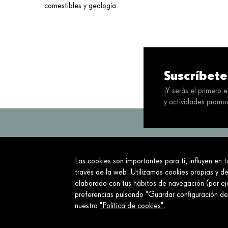
comestibles y geología.
Suscríbete
¡Y serás el primero 
y actividades promov
Las cookies son importantes para ti, influyen en 
Servimos a la so
través de la web. Utilizamos cookies propias y de
elaborado con tus hábitos de navegación (por eje
Sobre nosotros
preferencias pulsando "Guardar configuración d
nuestra
"Política de cookies"
.
¿Qué hacemos?
Sobre nosotros