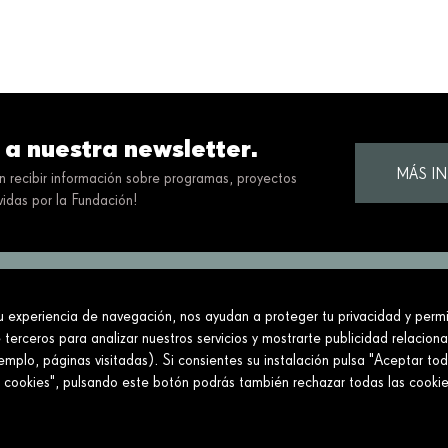
 a nuestra newsletter.
MÁS I
en recibir información sobre programas, proyectos
idas por la Fundación!
tu experiencia de navegación, nos ayudan a proteger tu privacidad y permit
ciedad construyendo un futuro mejor y más jus
 terceros para analizar nuestros servicios y mostrarte publicidad relacion
mplo, páginas visitadas). Si consientes su instalación pulsa "Aceptar tod
Conecta
Enlaces
e cookies", pulsando este botón podrás también rechazar todas las cook
Contáctanos
Aviso legal
Preguntas frecuentes
Política de cookies